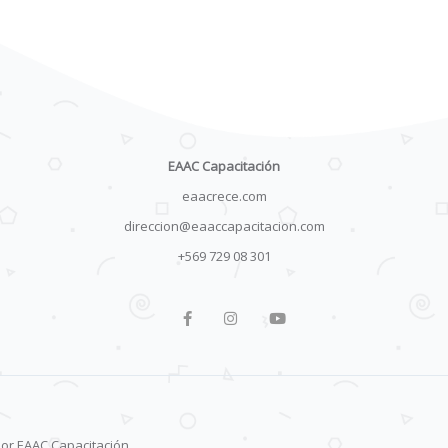
EAAC Capacitación
eaacrece.com
direccion@eaaccapacitacion.com
+569 729 08 301
or EAAC Capacitación